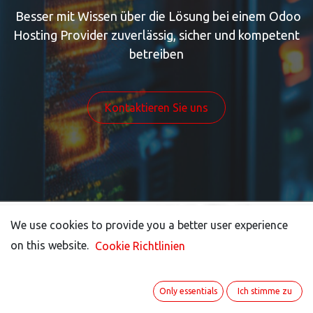
Besser mit Wissen über die Lösung bei einem Odoo
Hosting Provider zuverlässig, sicher und kompetent
betreiben
Kontaktieren Sie uns
We use cookies to provide you a better user experience
We use cookies to provide you a better user experience
on this website.
on this website.
Cookie Richtlinien
Cookie Richtlinien
Odoo Hosting –
Only essentials
Only essentials
Ich stimme zu
Ich stimme zu