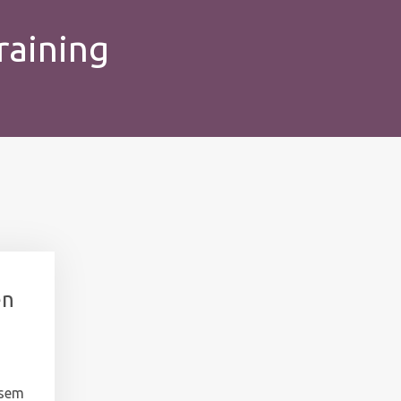
raining
en
esem