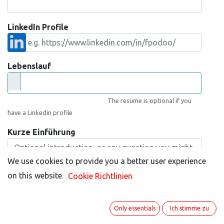
LinkedIn Profile
Lebenslauf
The resume is optional if you
have a Linkedin profile
Kurze Einführung
We use cookies to provide you a better user experience
We use cookies to provide you a better user experience
on this website.
on this website.
Cookie Richtlinien
Cookie Richtlinien
Only essentials
Only essentials
Ich stimme zu
Ich stimme zu
Ich fühle mich glücklich.