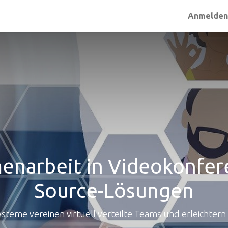
Anmelde
enarbeit in Videokonfer
Source-Lösungen
steme vereinen virtuell verteilte Teams und erleichter