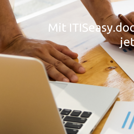
Mit ITISeasy.doc
je